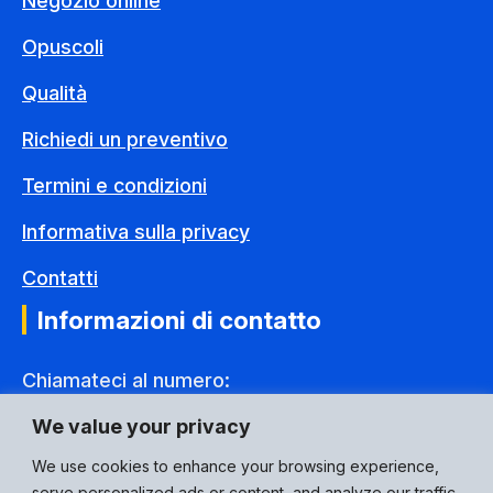
Negozio online
Opuscoli
Qualità
Richiedi un preventivo
Termini e condizioni
Informativa sulla privacy
Contatti
Informazioni di contatto
Chiamateci al numero:
+44(0) 1592 775995
We value your privacy
Indirizzo e-mail:
We use cookies to enhance your browsing experience,
serve personalized ads or content, and analyze our traffic.