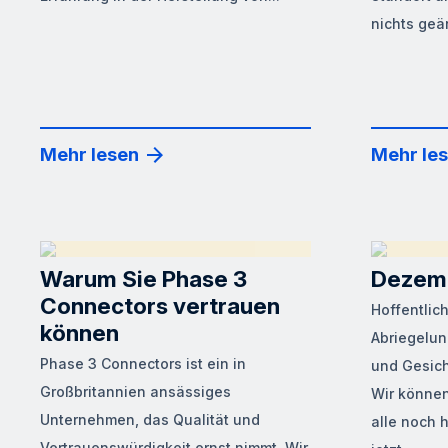
nichts geän
Mehr lesen
Mehr le
Warum Sie Phase 3
Dezemb
Connectors vertrauen
Hoffentlich
können
Abriegelu
Phase 3 Connectors ist ein in
und Gesich
Großbritannien ansässiges
Wir können
Unternehmen, das Qualität und
alle noch 
Vertrauenswürdigkeit ernst nimmt. Wir