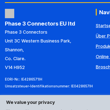
Nav
Phase 3 Connectors EU ltd
Starts
Phase 3 Connectors
Über P
Unit 3C Western Business Park,
Produ
Shannon,
Online
Co. Clare.
Brosc
V14 H952
EORI-Nr.: IE4286571IH
Umsatzsteuer-Identifikationsnummer: IE0428657IH
We value your privacy