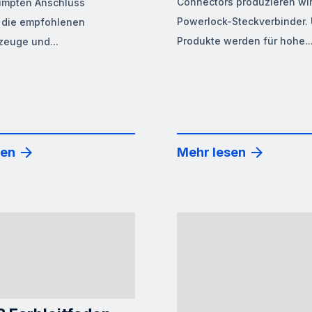
Connectors produzieren wir
impten Anschluss
Powerlock-Steckverbinder.
, die empfohlenen
Produkte werden für hohe..
euge und...
sen
Mehr lesen