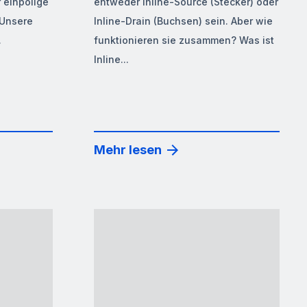
 einpolige
entweder Inline-Source (Stecker) oder
 Unsere
Inline-Drain (Buchsen) sein. Aber wie
.
funktionieren sie zusammen? Was ist
Inline...
Mehr lesen