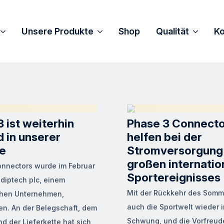
Unsere Produkte
Shop
Qualität
Ko
 ist weiterhin
Phase 3 Connecto
 in unserer
helfen bei der
e
Stromversorgung
großen internatio
nnectors wurde im Februar
Sportereignisses
diptech plc, einem
Mit der Rückkehr des Som
hen Unternehmen,
auch die Sportwelt wieder i
n. An der Belegschaft, dem
Schwung, und die Vorfreud
d der Lieferkette hat sich