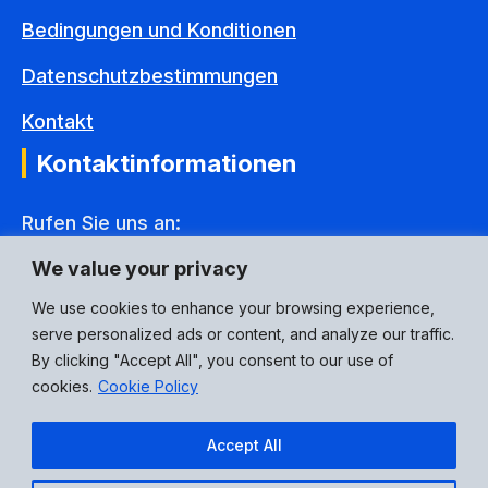
Bedingungen und Konditionen
Datenschutzbestimmungen
Kontakt
Kontaktinformationen
Rufen Sie uns an:
+44(0) 1592 775995
We value your privacy
E-Mail Adresse:
We use cookies to enhance your browsing experience,
serve personalized ads or content, and analyze our traffic.
eusales@p3connectors.com
By clicking "Accept All", you consent to our use of
Soziale Medien:
cookies.
Cookie Policy
Accept All